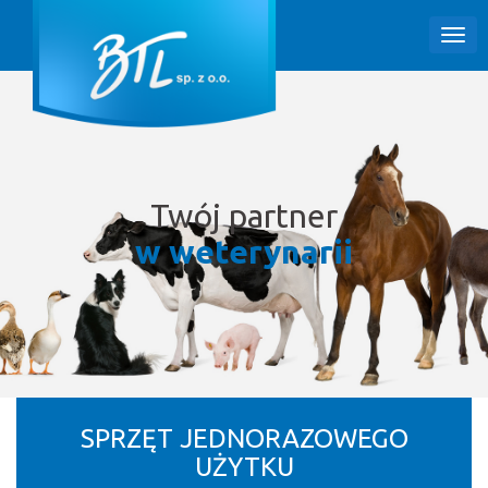
Twój partner
w weterynarii
SPRZĘT JEDNORAZOWEGO
UŻYTKU