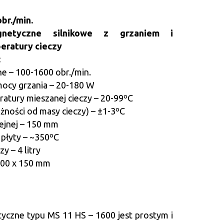
obr./min.
gnetyczne silnikowe z grzaniem i
peratury cieczy
:
e – 100-1600 obr./min.
mocy grzania – 20-180 W
eratury mieszanej cieczy – 20-99ºC
eżności od masy cieczy) – ±1-3ºC
zejnej – 150 mm
płyty – ~350ºC
y – 4 litry
200 x 150 mm
yczne typu MS 11 HS – 1600 jest prostym i