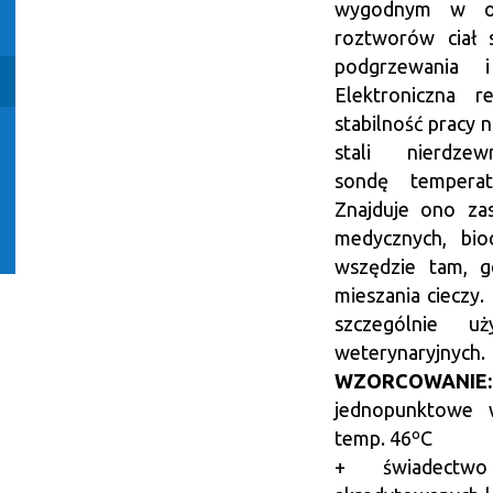
wygodnym w ob
roztworów ciał s
podgrzewania i
Elektroniczna r
stabilność pracy 
stali nierdze
sondę temperat
Znajduje ono zas
medycznych, bio
wszędzie tam, g
mieszania cieczy
szczególnie u
weterynaryjnych.
WZORCOWANIE:
jednopunktowe 
temp. 46ºC
+ świadectwo