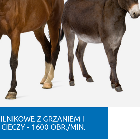
LNIKOWE Z GRZANIEM I
IECZY - 1600 OBR./MIN.