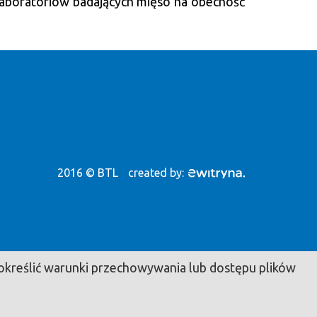
aboratoriów badających mięso na obecność
2016 © BTL
created by:
e określić warunki przechowywania lub dostępu plików