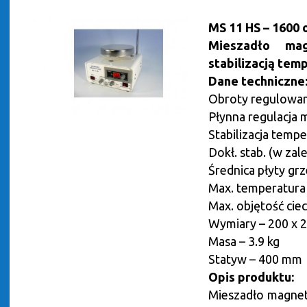
MS 11 HS – 1600 
Mieszadło ma
stabilizacją tem
Dane techniczne
Obroty regulowan
Płynna regulacja 
Stabilizacja temp
Dokł. stab. (w zal
Średnica płyty gr
Max. temperatura 
Max. objętość ciecz
Wymiary – 200 x 
Masa – 3.9 kg
Statyw – 400 mm
Opis produktu:
Mieszadło magnet