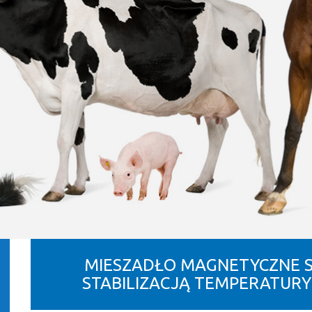
MIESZADŁO MAGNETYCZNE SI
STABILIZACJĄ TEMPERATURY C