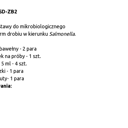
SD-ZB2
tawy do mikrobiologicznego
rm drobiu w kierunku
Salmonella
.
 bawełny - 2 para
 na próby - 1 szt.
5 ml - 4 szt.
ki - 1 para
uty- 1 para
ania: