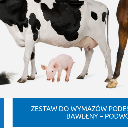
ZESTAW DO WYMAZÓW PODES
BAWEŁNY – PODWÓ