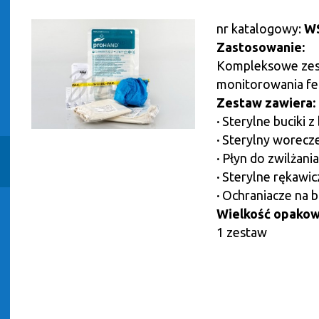
nr katalogowy:
W
Zastosowanie:
Kompleksowe zes
monitorowania fe
Zestaw zawiera:
·
Sterylne buciki z
·
Sterylny woreczek
·
Płyn do zwilżania 
·
Sterylne rękawicz
·
Ochraniacze na b
Wielkość opakow
1 zestaw